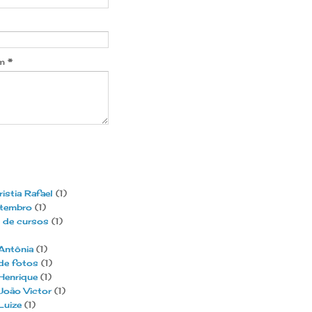
em
*
ristia Rafael
(1)
etembro
(1)
 de cursos
(1)
Antônia
(1)
de fotos
(1)
Henrique
(1)
João Victor
(1)
Luize
(1)