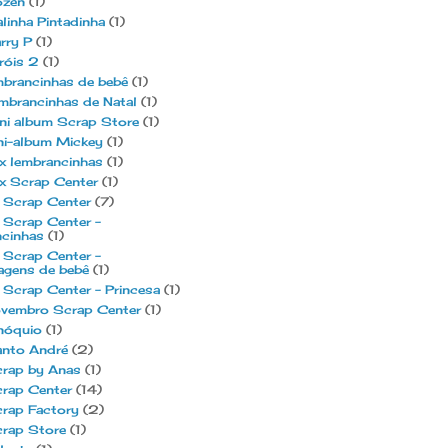
ozen
(1)
linha Pintadinha
(1)
rry P
(1)
róis 2
(1)
mbrancinhas de bebê
(1)
mbrancinhas de Natal
(1)
ni album Scrap Store
(1)
ni-album Mickey
(1)
x lembrancinhas
(1)
x Scrap Center
(1)
 Scrap Center
(7)
 Scrap Center -
ncinhas
(1)
 Scrap Center -
agens de bebê
(1)
 Scrap Center - Princesa
(1)
ovembro Scrap Center
(1)
nóquio
(1)
anto André
(2)
crap by Anas
(1)
crap Center
(14)
crap Factory
(2)
crap Store
(1)