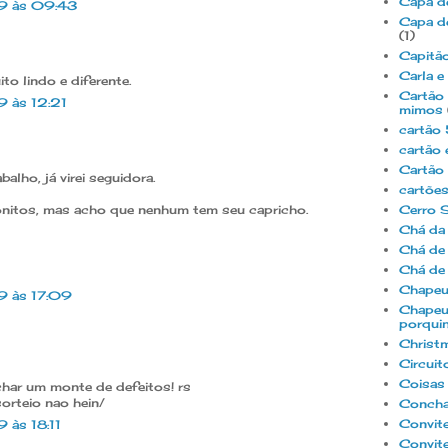
Capa d
9 às 09:43
Capa d
(1)
Capitã
Carla e
to lindo e diferente.
Cartão 
 às 12:21
mimos
cartão
cartão 
Cartão
alho, já virei seguidora.
cartõe
onitos, mas acho que nenhum tem seu capricho.
Cerro S
Chá da 
Chá de
Chá de 
Chapeu
9 às 17:09
Chapeu
porqui
Christ
Circuit
Coisas 
char um monte de defeitos! rs
 sorteio nao hein/
Concha
Convite
 às 18:11
Convite