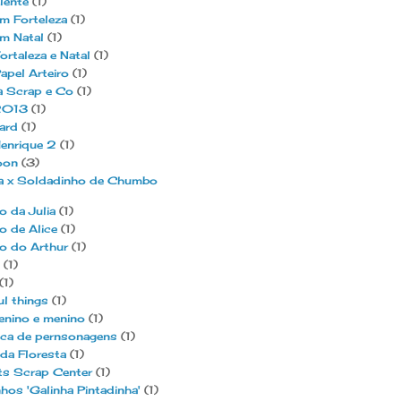
lente
(1)
m Forteleza
(1)
m Natal
(1)
ortaleza e Natal
(1)
apel Arteiro
(1)
a Scrap e Co
(1)
2013
(1)
ard
(1)
enrique 2
(1)
oon
(3)
ina x Soldadinho de Chumbo
o da Julia
(1)
o de Alice
(1)
o do Arthur
(1)
(1)
(1)
ul things
(1)
enino e menino
(1)
eca de pernsonagens
(1)
da Floresta
(1)
ts Scrap Center
(1)
hos 'Galinha Pintadinha'
(1)