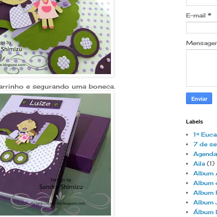
E-mail
*
Mensag
carrinho e segurando uma boneca.
Labels
1ª Euca
7 de s
Agenda
Aila
(1)
Album 
Album 
Album 
Album 
Álbum 