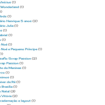
inícius
(1)
n Wonderland
(1)
1)
irds
(1)
ário Henrique 5 anos
(2)
ário Julia
(1)
os
(1)
briel
(1)
o
(1)
e Noé
(1)
 Noé e Pequeno Príncipe
(1)
(1)
safio Scrap Passion
(2)
rap Passion
(1)
te da Meninas
(1)
rco
(1)
 mimos
(1)
niver da Rê
(1)
 Brasília
(1)
 Natal
(3)
 Vitória
(2)
cadernação e layout
(1)