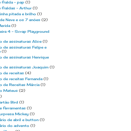
 fralda - pap
(1)
 fraldas - Arthur
(1)
nha pitada e brilho
(1)
de Neve e os 7 anões
(2)
erida
(1)
eira 4 - Scrap Playground
 de assinaturas Alice
(1)
 de assinaturas Felipe e
e
(1)
 de assinaturas Henrique
o de assinaturas Joaquim
(1)
 de receitas
(4)
 de receitas Fernanda
(1)
o de Receitas Márcia
(1)
o Mateus
(2)
1)
artão Bird
(1)
e ferramentas
(1)
urpresa Mickey
(1)
rio de abril e button
(1)
ário do advento
(1)