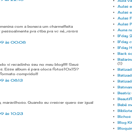
Aula Va
Aulas e
Aulas e
Aulas F
Aulas P
a menina com a boneca um charme!!!eita
Auna n
 pessoalmente pra ctba pra vc né....rsrsrs
B'day 
B'day c
09 às 00:08
B'day H
Back s
Bailar
(1)
do vi recadinho seu no meu blog!!!!! Seus
os. Esse album é para oloca fotos10x15?
Batizad
ormato comprido!!!
Batizad
9 às 08:13
Batizad
Batman
Beatriz
Beautif
, maravilhoso. Quando eu crescer quero ser igual
Bebê m
Bibliot
9 às 10:23
Bichos 
Blog Ki
Bloquin