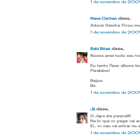
1 de novembro de 200
Nana Cachen
disse...
Adorei Sandra. Ficou mui
1 de novembro de 2009
Babi Bôas
disse...
Nossa amei todo seu trab
Eu tento fazer albuns b
Parabéns!
Beijos
Ba
1 de novembro de 200
Jê
disse...
O Japa ate parece!!!!
Na hr que vc pegar vai a
Ei... vc nao vai entrar no
1 de novembro de 2009