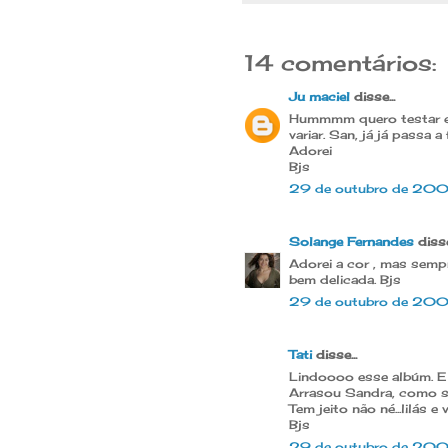
14 comentários:
Ju maciel
disse...
Hummmm quero testar est
variar. San, já já passa a 
Adorei
Bjs
29 de outubro de 20
Solange Fernandes
disse.
Adorei a cor , mas semp
bem delicada. Bjs
29 de outubro de 200
Tati
disse...
Lindoooo esse albúm. E 
Arrasou Sandra, como 
Tem jeito não né...lilás e
Bjs
29 de outubro de 20