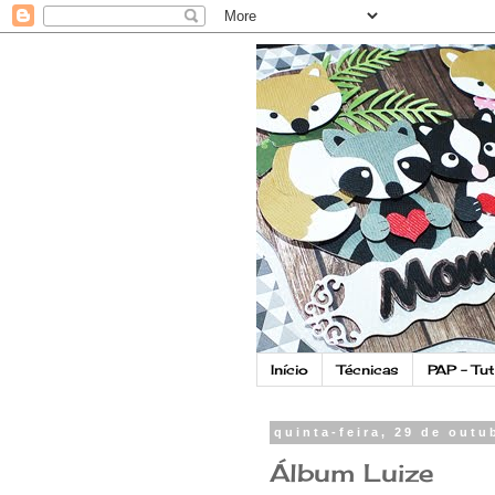
Início
Técnicas
PAP - Tut
quinta-feira, 29 de outu
Álbum Luize