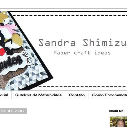
orial
Quadros de Maternidade
Contato
Como Encomenda
bro de 2009
About Me