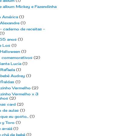
e álbum
(1)
e album Mickey e Fazendinha
o América
(1)
 Alexandre
(1)
- caderno de receitas -
(1)
 55 anos
(1)
e Los
(1)
 Halloween
(1)
s comemorativos
(2)
anta Lucia
(1)
Rafaela
(1)
 bebê Audrey
(1)
fraldas
(1)
zinho Vermelho
(2)
zinho Vermelho x 3
nhos
(2)
mas card
(2)
o de aulas
(1)
que eu gosto...
(1)
 y Toro
(1)
 arraiá
(1)
 chá de bebê
(1)