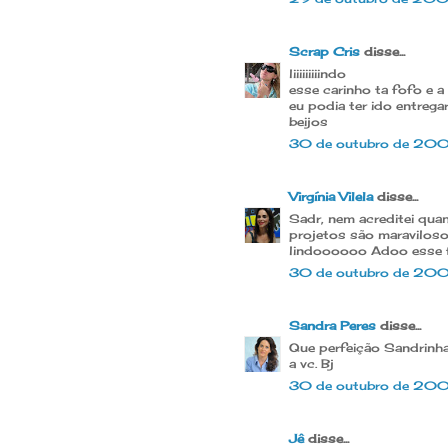
Scrap Cris
disse...
liiiiiiiiindo
esse carinho ta fofo e 
eu podia ter ido entregar
beijos
30 de outubro de 20
Virgínia Vilela
disse...
Sadr, nem acreditei quan
projetos são maravilos
lindoooooo Adoo esse f
30 de outubro de 200
Sandra Peres
disse...
Que perfeição Sandrinha
a vc. Bj
30 de outubro de 200
Jê
disse...