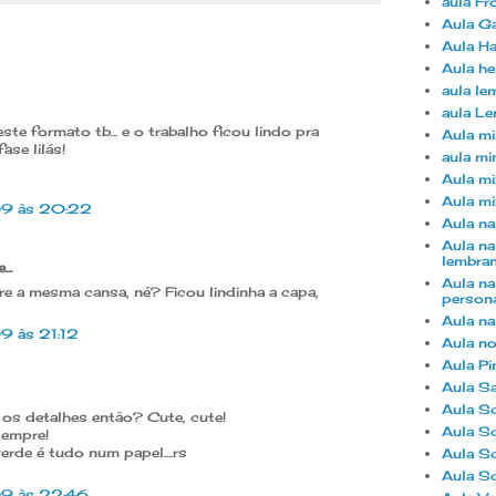
aula Fr
Aula Ga
Aula Ha
Aula he
aula le
aula Le
e formato tb... e o trabalho ficou lindo pra
Aula mi
fase lilás!
aula mi
Aula mi
Aula mi
09 às 20:22
Aula na
Aula na
lembra
..
Aula na
re a mesma cansa, né? Ficou lindinha a capa,
person
Aula na
9 às 21:12
Aula n
Aula Pi
Aula S
Aula S
os detalhes então? Cute, cute!
Aula S
sempre!
 verde é tudo num papel....rs
Aula S
Aula S
09 às 22:46