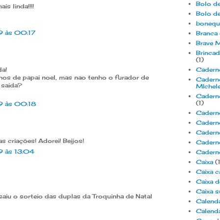
Bolo de
s linda!!!!
Bolo de
bonequi
9 às 00:17
Branca 
Brave M
Brincad
(1)
da!
Caderno
nhos de papai noel, mas nao tenho o furador de
Caderno
a saida?
MIchel
Caderno
(1)
9 às 00:18
Cadern
Caderno
Caderno
 criações! Adorei! Beijos!
Cadern
9 às 13:04
Cadern
Caixa
(
Caixa c
Caixa d
Caixa s
 saiu o sorteio das duplas da Troquinha de Natal
Calendá
Calend