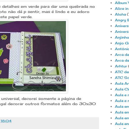
Album V
s detalhes em verde para dar uma quebrada no
Alice i
foto não dá p sentir, mas é lindo e eu adoro
Aloha
(
ste papel verde.
Angry B
Anivers
Anivers
Anjinh
Anjo Ga
Antôni
Arca d
Arca de
Arhtur
ATC de
ATC Sc
Aula Ar
Aula Ci
Aula e
universal, decorei somente a página de
Aula e 
legal decorar outros formatos além do 30x30
Aula em
Aula em
Aula em
s
18:04
Aula en